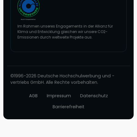
Im Rahmen unseres Engagements in der Allianz für
Klima und Entwicklung gleichen wir unsere CO2-
Emissionen durch weltweite Projekte aus.
Zur Website von Climate Extender: Klimaneutrales Unternehmen
©1996-2026 Deutsche Hochschulwerbung und -
vertriebs GmbH. Alle Rechte vorbehalten.
AGB
Impressum
Datenschutz
Barrierefreiheit